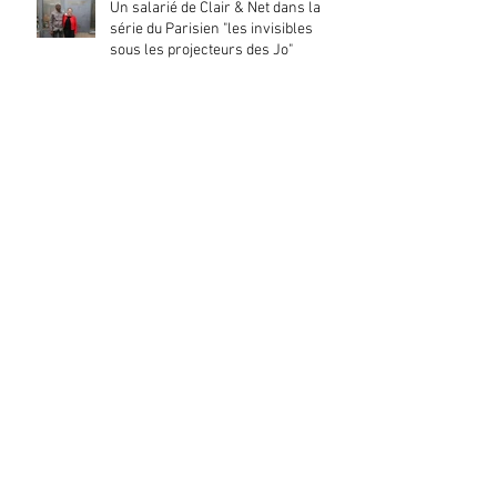
Un salarié de Clair & Net dans la
série du Parisien "les invisibles
sous les projecteurs des Jo"
La Directrice de Clair & Net promeut
l’insertion par l’activité économique
30 mois de collaboration
constructive avec la SOLIDEO
Signature d’un engagement vers la
transition bas carbone