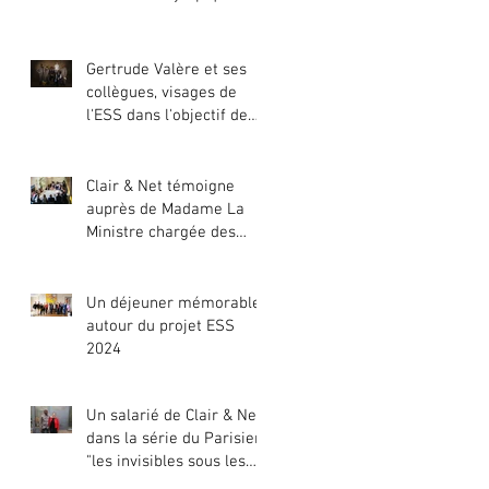
Gertrude Valère et ses
collègues, visages de
l'ESS dans l'objectif de
Yann Arthus-Bertrand
Clair & Net témoigne
auprès de Madame La
Ministre chargée des
Entreprises, du Tourisme
et de la Consommation
Un déjeuner mémorable
autour du projet ESS
2024
Un salarié de Clair & Net
dans la série du Parisien
"les invisibles sous les
projecteurs des Jo"