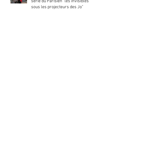
série du Parisien "les invisibles
sous les projecteurs des Jo"
La Directrice de Clair & Net promeut
l’insertion par l’activité économique
30 mois de collaboration
constructive avec la SOLIDEO
Signature d’un engagement vers la
transition bas carbone